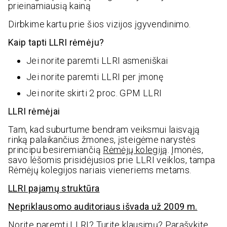
prieinamiausią kainą
Dirbkime kartu prie šios vizijos įgyvendinimo.
Kaip tapti LLRI rėmėju?
Jei norite paremti LLRI asmeniškai
Jei norite paremti LLRI per įmonę
Jei norite skirti 2 proc. GPM LLRI
LLRI rėmėjai
Tam, kad suburtume bendram veiksmui laisvąją
rinką palaikančius žmones, įsteigėme narystės
principu besiremiančią
Rėmėjų kolegiją
. Įmonės,
savo lėšomis prisidėjusios prie LLRI veiklos, tampa
Rėmėjų kolegijos nariais vieneriems metams.
LLRI pajamų struktūra
Nepriklausomo auditoriaus išvada už 2009 m.
Norite paremti LLRI? Turite klausimų?
Parašykite