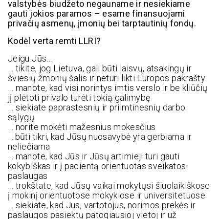
valstybės biudžeto negauname ir nesiekiame
gauti jokios paramos – esame finansuojami
privačių asmenų, įmonių bei tarptautinių fondų.
Kodėl verta remti LLRI?
Jeigu Jūs…
… tikite, jog Lietuva, gali būti laisvų, atsakingų ir
šviesių žmonių šalis ir neturi likti Europos pakrašty
… manote, kad visi norintys imtis verslo ir be kliūčių
jį plėtoti privalo turėti tokią galimybę
… siekiate paprastesnių ir priimtinesnių darbo
sąlygų
… norite mokėti mažesnius mokesčius
….būti tikri, kad Jūsų nuosavybė yra gerbiama ir
neliečiama
… manote, kad Jūs ir Jūsų artimieji turi gauti
kokybiškas ir į pacientą orientuotas sveikatos
paslaugas
… trokštate, kad Jūsų vaikai mokytųsi šiuolaikiškose
į mokinį orientuotose mokyklose ir universitetuose
… siekiate, kad Jus, vartotojus, norimos prekės ir
paslaugos pasiektų patogiausioj vietoj ir už