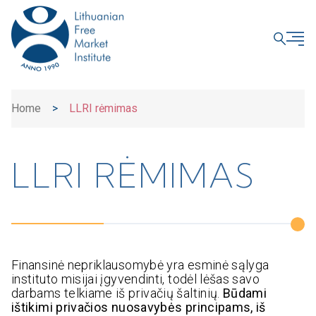
CLOSE
Home
>
LLRI rėmimas
LLRI RĖMIMAS
Finansinė nepriklausomybė yra esminė sąlyga
instituto misijai įgyvendinti, todėl lėšas savo
darbams telkiame iš privačių šaltinių.
Būdami
ištikimi privačios nuosavybės principams, iš